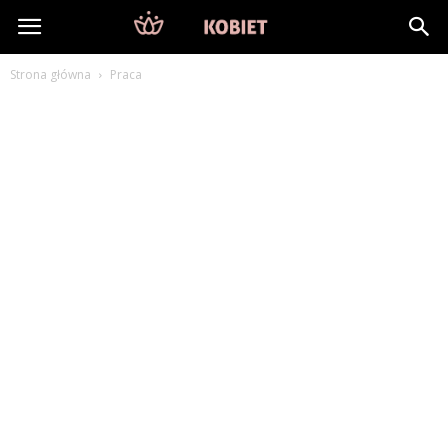
DlaKobiet24.pl
Strona główna
Praca