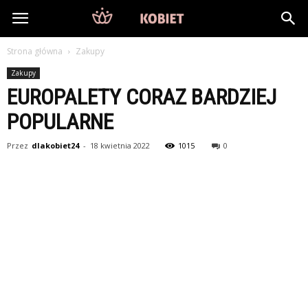
DlaKobiet24.pl
Strona główna
Zakupy
Zakupy
EUROPALETY CORAZ BARDZIEJ
POPULARNE
Przez
dlakobiet24
-
18 kwietnia 2022
1015
0