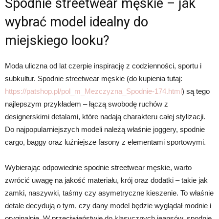
Spodnie streetwear męskie – jak
wybrać model idealny do
miejskiego looku?
Moda uliczna od lat czerpie inspirację z codzienności, sportu i
subkultur. Spodnie streetwear męskie (do kupienia tutaj:
https://patshop.pl/pol_m_Mezczyzna_Spodnie-174.html
) są tego
najlepszym przykładem – łączą swobodę ruchów z
designerskimi detalami, które nadają charakteru całej stylizacji.
Do najpopularniejszych modeli należą właśnie joggery, spodnie
cargo, baggy oraz luźniejsze fasony z elementami sportowymi.
Wybierając odpowiednie spodnie streetwear męskie, warto
zwrócić uwagę na jakość materiału, krój oraz dodatki – takie jak
zamki, naszywki, taśmy czy asymetryczne kieszenie. To właśnie
detale decydują o tym, czy dany model będzie wyglądał modnie i
oryginalnie. W przeciwieństwie do klasycznych jeansów, spodnie