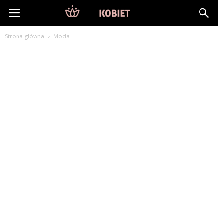
DlaKobiet24.pl
Strona główna
Moda