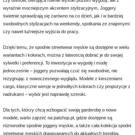
czy dresów, oferująca równie wysoki poziom wygody, ale z
wyraźnie mocniejszym akcentem stylizacyjnym. Joggery
świetnie sprawdzają się zarówno na co dzień, jak i w bardziej
swobodnych stylizacjach na weekendy, spotkania ze znajomymi
czy nawet luźniejsze wyjścia do pracy.
Dzięki temu, że spodnie streetwear męskie są dostępne w wielu
wariantach i kolorach, można z łatwością dobrać je do swojej
sylwetki i preferencji. To inwestycja w wygodę i modę
jednocześnie – joggery pozwalają czuć się swobodnie, nie
rezygnując z nowoczesnego wyglądu. Modele z kieszeniami
cargo, klasyczne wersje w jednolitych kolorach czy propozycje z
nadrukami – wybór jest naprawdę szeroki.
Dla tych, którzy chcą wzbogacić swoją garderobę o nowe
modele, warto zajrzeć na patshop.pl, gdzie dostępne są
różnorodne spodnie joggery męskie, a także cała kolekcja spodni
streetwear męskich dopasowanych do aktualnych trendów.