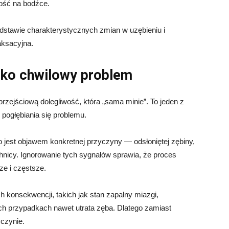
wość na bodźce.
stawie charakterystycznych zmian w uzębieniu i
aksacyjna.
ylko chwilowy problem
rzejściową dolegliwość, która „sama minie”. To jeden z
pogłębiania się problemu.
 jest objawem konkretnej przyczyny — odsłoniętej zębiny,
chnicy. Ignorowanie tych sygnałów sprawia, że proces
sze i częstsze.
 konsekwencji, takich jak stan zapalny miazgi,
ch przypadkach nawet utrata zęba. Dlatego zamiast
czynie.