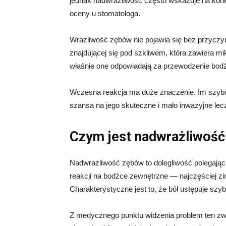
jednak nadwrażliwość często wskazuje na konk
oceny u stomatologa.
Wrażliwość zębów nie pojawia się bez przyczyn
znajdującej się pod szkliwem, która zawiera mi
właśnie one odpowiadają za przewodzenie bodź
Wczesna reakcja ma duże znaczenie. Im szybc
szansa na jego skuteczne i mało inwazyjne lec
Czym jest nadwrażliwoś
Nadwrażliwość zębów to dolegliwość polegając
reakcji na bodźce zewnętrzne — najczęściej zi
Charakterystyczne jest to, że ból ustępuje szy
Z medycznego punktu widzenia problem ten zwi