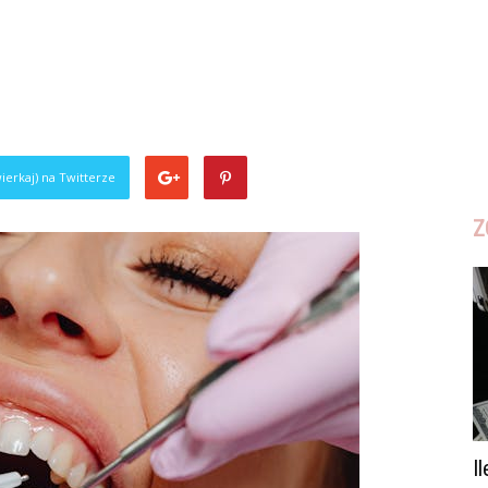
ierkaj) na Twitterze
Z
I