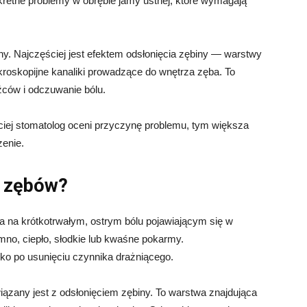
retne problemy w obrębie jamy ustnej, które wymagają
y. Najczęściej jest efektem odsłonięcia zębiny — warstwy
kroskopijne kanaliki prowadzące do wnętrza zęba. To
ców i odczuwanie bólu.
iej stomatolog oceni przyczynę problemu, tym większa
zenie.
ć zębów?
a na krótkotrwałym, ostrym bólu pojawiającym się w
mno, ciepło, słodkie lub kwaśne pokarmy.
bko po usunięciu czynnika drażniącego.
ązany jest z odsłonięciem zębiny. To warstwa znajdująca