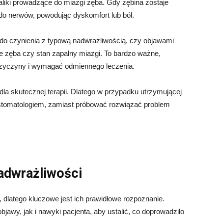
aliki prowadzące do miazgi zęba. Gdy zębina zostaje
 do nerwów, powodując dyskomfort lub ból.
do czynienia z typową nadwrażliwością, czy objawami
ie zęba czy stan zapalny miazgi. To bardzo ważne,
zyczyny i wymagać odmiennego leczenia.
la skutecznej terapii. Dlatego w przypadku utrzymującej
 stomatologiem, zamiast próbować rozwiązać problem
adwrażliwości
dlatego kluczowe jest ich prawidłowe rozpoznanie.
jawy, jak i nawyki pacjenta, aby ustalić, co doprowadziło