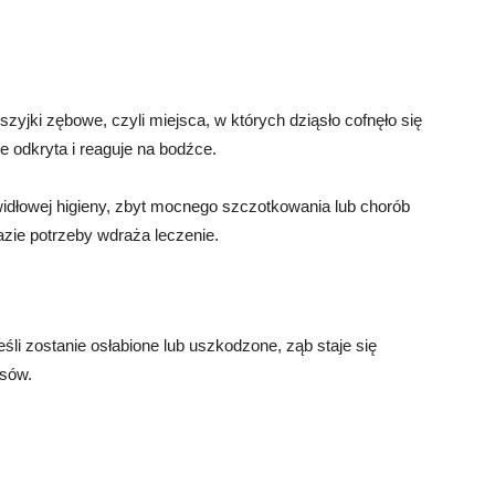
zyjki zębowe, czyli miejsca, w których dziąsło cofnęło się
je odkryta i reaguje na bodźce.
idłowej higieny, zbyt mocnego szczotkowania lub chorób
razie potrzeby wdraża leczenie.
śli zostanie osłabione lub uszkodzone, ząb staje się
asów.