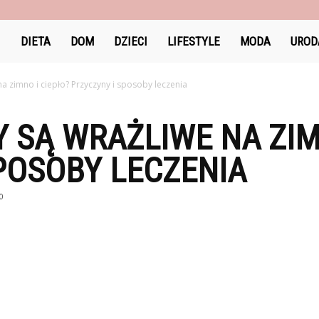
DlaKobiet24.pl
DIETA
DOM
DZIECI
LIFESTYLE
MODA
UROD
a zimno i ciepło? Przyczyny i sposoby leczenia
 SĄ WRAŻLIWE NA ZIM
POSOBY LECZENIA
0