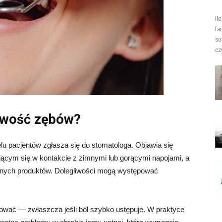
Il
fa
so
cz
liwość zębów?
u pacjentów zgłasza się do stomatologa. Objawia się
jącym się w kontakcie z zimnymi lub gorącymi napojami, a
śnych produktów. Dolegliwości mogą występować
norować — zwłaszcza jeśli ból szybko ustępuje. W praktyce