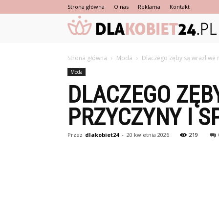
Strona główna
O nas
Reklama
Kontakt
Strona główna
Moda
Dlaczego zęby są wrażliwe n
Moda
DLACZEGO ZĘBY
PRZYCZYNY I S
Przez
dlakobiet24
-
20 kwietnia 2026
219