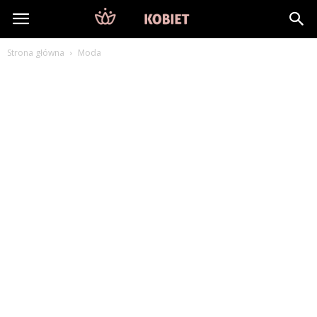
DlaKobiet24.pl
Strona główna
Moda