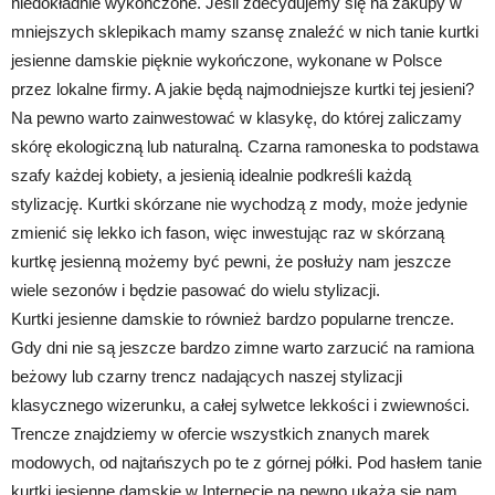
niedokładnie wykończone. Jeśli zdecydujemy się na zakupy w
mniejszych sklepikach mamy szansę znaleźć w nich tanie kurtki
jesienne damskie pięknie wykończone, wykonane w Polsce
przez lokalne firmy. A jakie będą najmodniejsze kurtki tej jesieni?
Na pewno warto zainwestować w klasykę, do której zaliczamy
skórę ekologiczną lub naturalną. Czarna ramoneska to podstawa
szafy każdej kobiety, a jesienią idealnie podkreśli każdą
stylizację. Kurtki skórzane nie wychodzą z mody, może jedynie
zmienić się lekko ich fason, więc inwestując raz w skórzaną
kurtkę jesienną możemy być pewni, że posłuży nam jeszcze
wiele sezonów i będzie pasować do wielu stylizacji.
Kurtki jesienne damskie to również bardzo popularne trencze.
Gdy dni nie są jeszcze bardzo zimne warto zarzucić na ramiona
beżowy lub czarny trencz nadających naszej stylizacji
klasycznego wizerunku, a całej sylwetce lekkości i zwiewności.
Trencze znajdziemy w ofercie wszystkich znanych marek
modowych, od najtańszych po te z górnej półki. Pod hasłem tanie
kurtki jesienne damskie w Internecie na pewno ukażą się nam