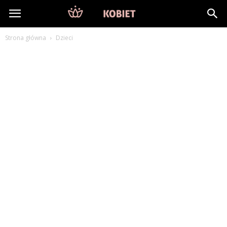
DlaKobiet24.pl
Strona główna
Dzieci