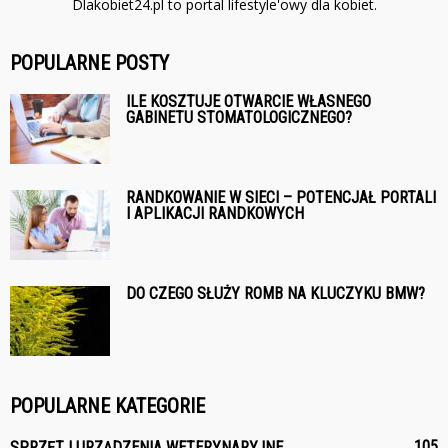
Dlakobiet24.pl to portal lifestyle'owy dla kobiet.
POPULARNE POSTY
ILE KOSZTUJE OTWARCIE WŁASNEGO
GABINETU STOMATOLOGICZNEGO?
RANDKOWANIE W SIECI – POTENCJAŁ PORTALI
I APLIKACJI RANDKOWYCH
DO CZEGO SŁUŻY ROMB NA KLUCZYKU BMW?
POPULARNE KATEGORIE
105
SPRZĘT I URZĄDZENIA WETERYNARYJNE