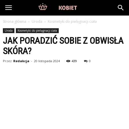
DlaKobiet24.pl
Strona główna
Uroda
Kosmetyki do pielęgnacji ciała
Uroda
Kosmetyki do pielęgnacji ciała
JAK PORADZIĆ SOBIE Z OBWISŁA
SKÓRA?
Przez
Redakcja
-
20 listopada 2024
439
0