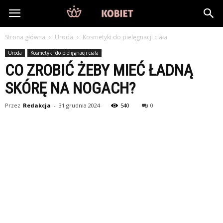
DlaKobiet24.pl
Strona główna
Uroda
Kosmetyki do pielęgnacji ciała
Uroda
Kosmetyki do pielęgnacji ciała
CO ZROBIĆ ŻEBY MIEĆ ŁADNĄ
SKÓRĘ NA NOGACH?
Przez
Redakcja
-
31 grudnia 2024
540
0