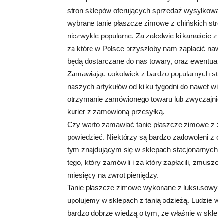
stron sklepów oferujących sprzedaż wysyłkow
wybrane tanie płaszcze zimowe z chińskich stron
niezwykle popularne. Za zaledwie kilkanaście 
za które w Polsce przyszłoby nam zapłacić naw
będą dostarczane do nas towary, oraz ewentualn
Zamawiając cokolwiek z bardzo popularnych s
naszych artykułów od kilku tygodni do nawet wi
otrzymanie zamówionego towaru lub zwyczajnie
kurier z zamówioną przesyłką.
Czy warto zamawiać tanie płaszcze zimowe z z
powiedzieć. Niektórzy są bardzo zadowoleni z 
tym znajdującym się w sklepach stacjonarnych
tego, który zamówili i za który zapłacili, zmus
miesięcy na zwrot pieniędzy.
Tanie płaszcze zimowe wykonane z luksusowy
upolujemy w sklepach z tanią odzieżą. Ludzie w
bardzo dobrze wiedzą o tym, że właśnie w sk