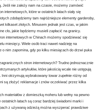
ą. Jeśli nie zależy nam na czasie, możemy zamówić
 internetowych, które w ostatnich latach stały się
złotych zdobędziemy tam najróżniejsze elementy garderoby,
et kilkaset złotych. Minusem jednak jest czas, w jakim
e cło, jakie będziemy musieli zapłacić na granicy.
tron internetowych w Chinach możemy spodziewać się
elu miesięcy. Wiele osób traci nawet nadzieję na
 o nim zapomina, gdy po kilku miesiącach do drzwi puka
agranicznych stron internetowych? Trudno jednoznacznie
otrzymanych artykułów, które jakością wcale nie ustępują
. Inni otrzymują wybrakowany towar zupełnie różny od
zeni są złożyć reklamacje i znów oczekiwać przez kilka
ch materiałów z domieszką moheru lub wełny na pewno
 ostatnich latach są coraz bardziej świadomi marki i
lepach z używaną odzieżą można wyszperać prawdziwe