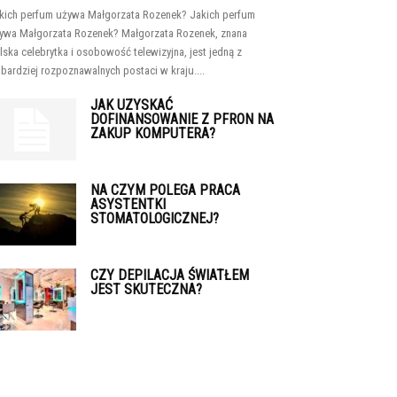
kich perfum używa Małgorzata Rozenek? Jakich perfum
ywa Małgorzata Rozenek? Małgorzata Rozenek, znana
lska celebrytka i osobowość telewizyjna, jest jedną z
jbardziej rozpoznawalnych postaci w kraju....
JAK UZYSKAĆ
DOFINANSOWANIE Z PFRON NA
ZAKUP KOMPUTERA?
NA CZYM POLEGA PRACA
ASYSTENTKI
STOMATOLOGICZNEJ?
CZY DEPILACJA ŚWIATŁEM
JEST SKUTECZNA?