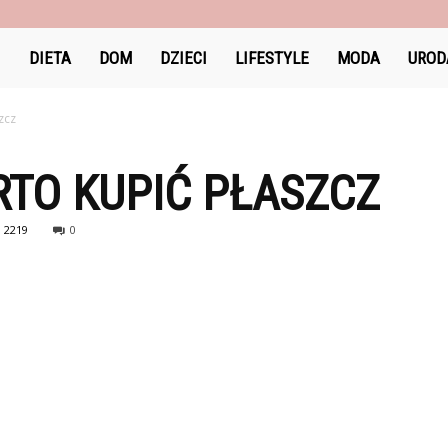
DlaKobiet24.pl
DIETA
DOM
DZIECI
LIFESTYLE
MODA
UROD
zcz
ARTO KUPIĆ PŁASZCZ
2219
0