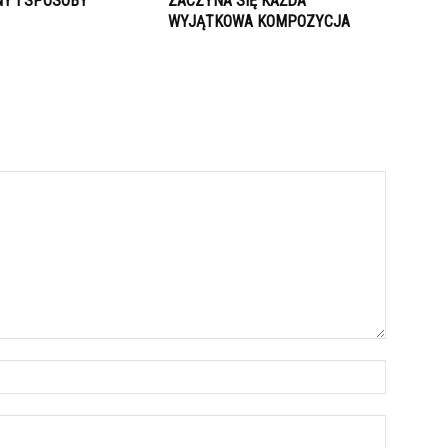
Y I SPOSOBY
ZACZYNA SIĘ KAŻDA
WYJĄTKOWA KOMPOZYCJA