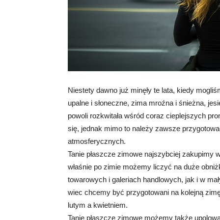
Niestety dawno już minęły te lata, kiedy mogli
upalne i słoneczne, zima mroźna i śnieżna, jes
powoli rozkwitała wśród coraz cieplejszych pro
się, jednak mimo to należy zawsze przygotow
atmosferycznych.
Tanie płaszcze zimowe najszybciej zakupimy wb
właśnie po zimie możemy liczyć na duże obniż
towarowych i galeriach handlowych, jak i w ma
wiec chcemy być przygotowani na kolejną zimę
lutym a kwietniem.
Tanie płaszcze zimowe możemy także upolować 