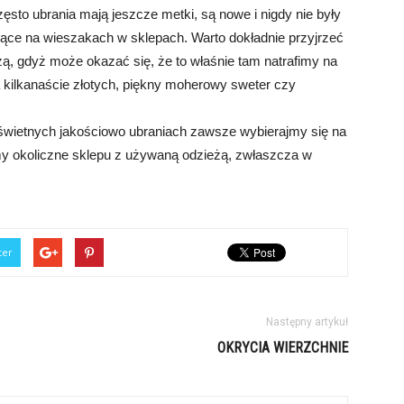
ęsto ubrania mają jeszcze metki, są nowe i nigdy nie były
szące na wieszakach w sklepach. Warto dokładnie przyjrzeć
żą, gdyż może okazać się, że to właśnie tam natrafimy na
 kilkanaście złotych, piękny moherowy sweter czy
 świetnych jakościowo ubraniach zawsze wybierajmy się na
my okoliczne sklepu z używaną odzieżą, zwłaszcza w
ter
Następny artykuł
OKRYCIA WIERZCHNIE