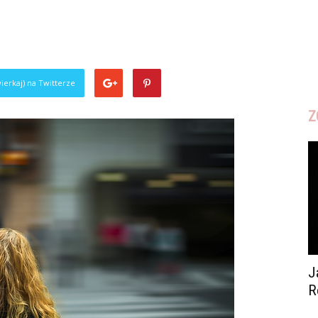
ierkaj) na Twitterze
Z
J
R