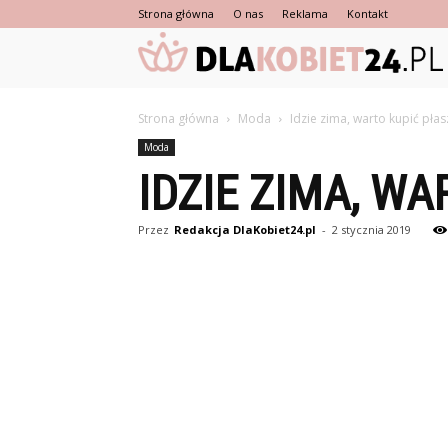
Strona główna
O nas
Reklama
Kontakt
Strona główna
Moda
Idzie zima, warto kupić płas
Moda
IDZIE ZIMA, W
Przez
Redakcja DlaKobiet24.pl
-
2 stycznia 2019