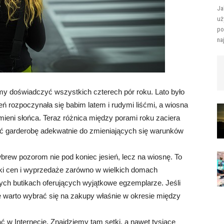
Ja
uż
po
na
śmy doświadczyć wszystkich czterech pór roku. Lato było
ień rozpoczynała się babim latem i rudymi liśćmi, a wiosna
mieni słońca. Teraz różnica między porami roku zaciera
ać garderobę adekwatnie do zmieniających się warunków
rew pozorom nie pod koniec jesień, lecz na wiosnę. To
ki cen i wyprzedaże zarówno w wielkich domach
łych butikach oferujących wyjątkowe egzemplarze. Jeśli
 warto wybrać się na zakupy właśnie w okresie między
w Internecie. Znajdziemy tam setki, a nawet tysiące