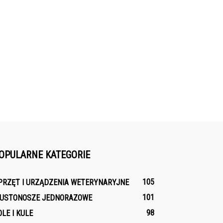
OPULARNE KATEGORIE
105
PRZĘT I URZĄDZENIA WETERYNARYJNE
101
IUSTONOSZE JEDNORAZOWE
98
OLE I KULE