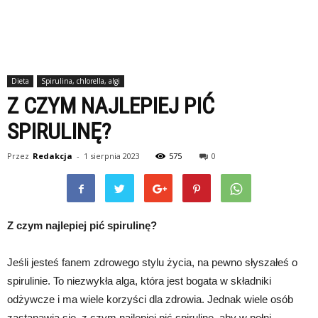
Dieta
Spirulina, chlorella, algi
Z CZYM NAJLEPIEJ PIĆ
SPIRULINĘ?
Przez
Redakcja
-
1 sierpnia 2023
575
0
Z czym najlepiej pić spirulinę?
Jeśli jesteś fanem zdrowego stylu życia, na pewno słyszałeś o
spirulinie. To niezwykła alga, która jest bogata w składniki
odżywcze i ma wiele korzyści dla zdrowia. Jednak wiele osób
zastanawia się, z czym najlepiej pić spirulinę, aby w pełni