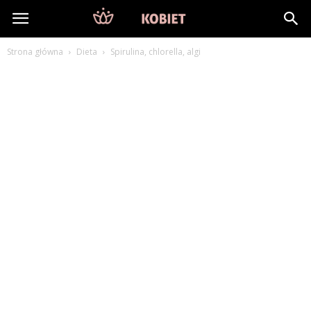
DlaKobiet24.pl
Strona główna
Dieta
Spirulina, chlorella, algi