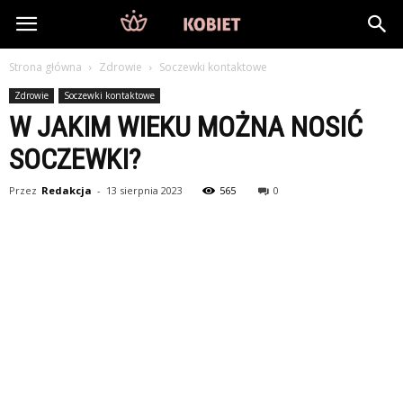
DlaKobiet24.pl
Strona główna
Zdrowie
Soczewki kontaktowe
Zdrowie
Soczewki kontaktowe
W JAKIM WIEKU MOŻNA NOSIĆ
SOCZEWKI?
Przez
Redakcja
-
13 sierpnia 2023
565
0