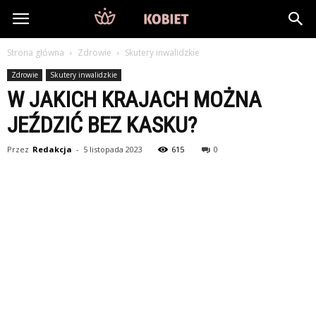
DlaKobiet24.pl
Strona główna
Zdrowie
Skutery inwalidzkie
Zdrowie
Skutery inwalidzkie
W JAKICH KRAJACH MOŻNA
JEŹDZIĆ BEZ KASKU?
Przez
Redakcja
-
5 listopada 2023
615
0