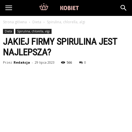
DlaKobiet24.pl
Strona główna
Dieta
Spirulina, chlorella, algi
Dieta
Spirulina, chlorella, algi
JAKIEJ FIRMY SPIRULINA JEST
NAJLEPSZA?
Przez
Redakcja
-
29 lipca 2023
566
0