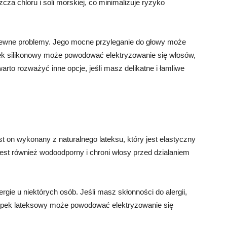
cza chloru i soli morskiej, co minimalizuje ryzyko
wne problemy. Jego mocne przyleganie do głowy może
ek silikonowy może powodować elektryzowanie się włosów,
warto rozważyć inne opcje, jeśli masz delikatne i łamliwe
st on wykonany z naturalnego lateksu, który jest elastyczny
jest również wodoodporny i chroni włosy przed działaniem
e u niektórych osób. Jeśli masz skłonności do alergii,
czepek lateksowy może powodować elektryzowanie się