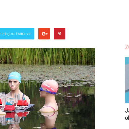
ierkaj) na Twitterze
Z
J
o