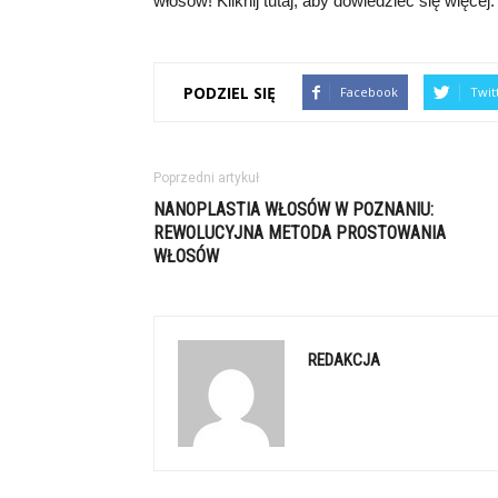
włosów! Kliknij tutaj, aby dowiedzieć się więcej
PODZIEL SIĘ
Facebook
Twit
Poprzedni artykuł
NANOPLASTIA WŁOSÓW W POZNANIU:
REWOLUCYJNA METODA PROSTOWANIA
WŁOSÓW
REDAKCJA