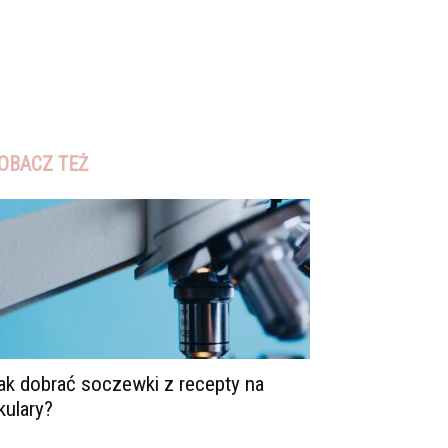
OBACZ TEŻ
ak dobrać soczewki z recepty na
kulary?