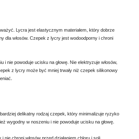
ozważyć. Lycra jest elastycznym materiałem, który dobrze
tny dla włosów. Czepek z lycry jest wodoodporny i chroni
u i nie powoduje ucisku na głowę. Nie elektryzuje włosów,
zepek z lycry może być mniej trwały niż czepek silikonowy
eniać.
jbardziej delikatny rodzaj czepek, który minimalizuje ryzyko
ież wygodny w noszeniu i nie powoduje ucisku na głowę.
 i nie chroni włosów przed działaniem chloru i soli