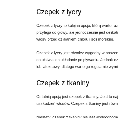
Czepek z lycry
Czepek z lycry to kolejna opcja, którą warto r
przylega do głowy, ale jednocześnie jest delika
włosy przed działaniem chloru i soli morskiej.
Czepek z lycry jest również wygodny w noszeni
co ułatwia ich układanie po pływaniu. Jednak c
lub lateksowy, dlatego warto go regularnie wymi
Czepek z tkaniny
Ostatnią opcją jest czepek z tkaniny. Jest to na
uszkodzeń włosów. Czepek z tkaniny jest równ
Niestety, czepek z tkaniny nie jest wodoodporny