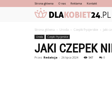
Strona główna
O nas
Reklama
Kontakt
Strona główna
Uroda
Czepki fryzjerskie
Jaki c
Uroda
Czepki fryzjerskie
JAKI CZEPEK N
Przez
Redakcja
-
26 lipca 2024
547
0