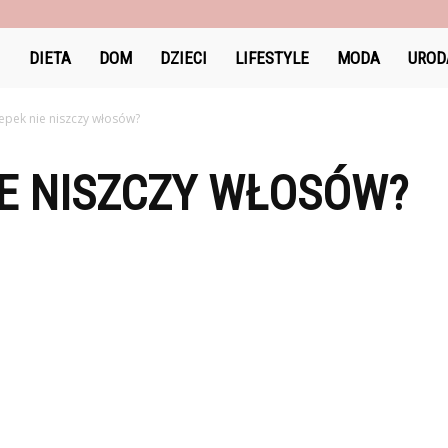
DlaKobiet24.pl
DIETA
DOM
DZIECI
LIFESTYLE
MODA
UROD
zepek nie niszczy włosów?
IE NISZCZY WŁOSÓW?