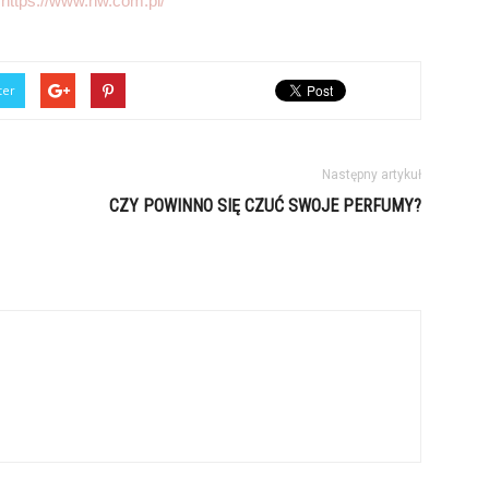
:
https://www.nw.com.pl/
ter
Następny artykuł
CZY POWINNO SIĘ CZUĆ SWOJE PERFUMY?