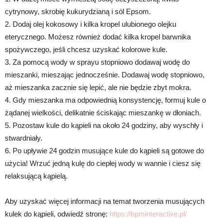
cytrynowy, skrobię kukurydzianą i sól Epsom.
2. Dodaj olej kokosowy i kilka kropel ulubionego olejku
eterycznego. Możesz również dodać kilka kropel barwnika
spożywczego, jeśli chcesz uzyskać kolorowe kule.
3. Za pomocą wody w sprayu stopniowo dodawaj wodę do
mieszanki, mieszając jednocześnie. Dodawaj wodę stopniowo,
aż mieszanka zacznie się lepić, ale nie będzie zbyt mokra.
4. Gdy mieszanka ma odpowiednią konsystencję, formuj kule o
żądanej wielkości, delikatnie ściskając mieszankę w dłoniach.
5. Pozostaw kule do kąpieli na około 24 godziny, aby wyschły i
stwardniały.
6. Po upływie 24 godzin musujące kule do kąpieli są gotowe do
użycia! Wrzuć jedną kulę do ciepłej wody w wannie i ciesz się
relaksującą kąpielą.
Aby uzyskać więcej informacji na temat tworzenia musujących
kulek do kąpieli, odwiedź stronę:
https://bpminteractive.pl/