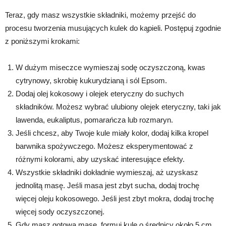
Teraz, gdy masz wszystkie składniki, możemy przejść do
procesu tworzenia musujących kulek do kąpieli. Postępuj zgodnie
z poniższymi krokami:
W dużym miseczce wymieszaj sodę oczyszczoną, kwas
cytrynowy, skrobię kukurydzianą i sól Epsom.
Dodaj olej kokosowy i olejek eteryczny do suchych
składników. Możesz wybrać ulubiony olejek eteryczny, taki jak
lawenda, eukaliptus, pomarańcza lub rozmaryn.
Jeśli chcesz, aby Twoje kule miały kolor, dodaj kilka kropel
barwnika spożywczego. Możesz eksperymentować z
różnymi kolorami, aby uzyskać interesujące efekty.
Wszystkie składniki dokładnie wymieszaj, aż uzyskasz
jednolitą masę. Jeśli masa jest zbyt sucha, dodaj trochę
więcej oleju kokosowego. Jeśli jest zbyt mokra, dodaj trochę
więcej sody oczyszczonej.
Gdy masz gotową masę, formuj kule o średnicy około 5 cm.