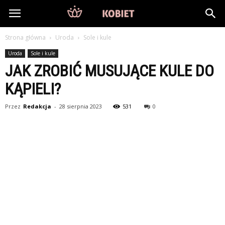
DlaKobiet24.pl
Strona główna
Uroda
Sole i kule
Uroda
Sole i kule
JAK ZROBIĆ MUSUJĄCE KULE DO
KĄPIELI?
Przez
Redakcja
-
28 sierpnia 2023
531
0