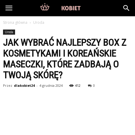
DlaKobiet24.pl
Strona główna
Uroda
Uroda
JAK WYBRAĆ NAJLEPSZY BOX Z
KOSMETYKAMI I KOREAŃSKIE
MASECZKI, KTÓRE ZADBAJĄ O
TWOJĄ SKÓRĘ?
Przez
dlakobiet24
-
4 grudnia 2024
412
0