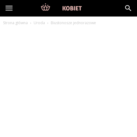
DlaKobiet24.pl
Strona główna
Uroda
Biustonosze jednorazowe