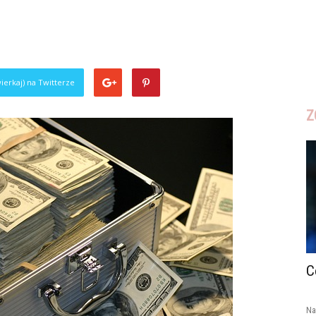
ierkaj) na Twitterze
Z
C
Na