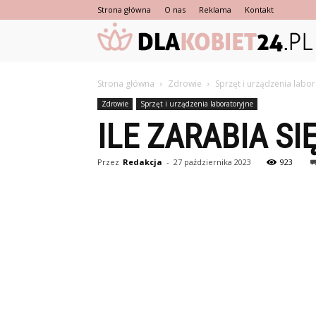
Strona główna
O nas
Reklama
Kontakt
Strona główna
Zdrowie
Sprzęt i urządzenia labo
Zdrowie
Sprzęt i urządzenia laboratoryjne
ILE ZARABIA S
Przez
Redakcja
-
27 października 2023
923