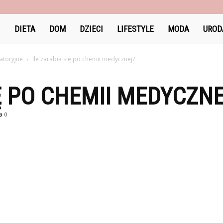
DlaKobiet24.pl
DIETA
DOM
DZIECI
LIFESTYLE
MODA
UROD
ratoryjne
Ile zarabia się po chemii medycznej?
IĘ PO CHEMII MEDYCZN
0