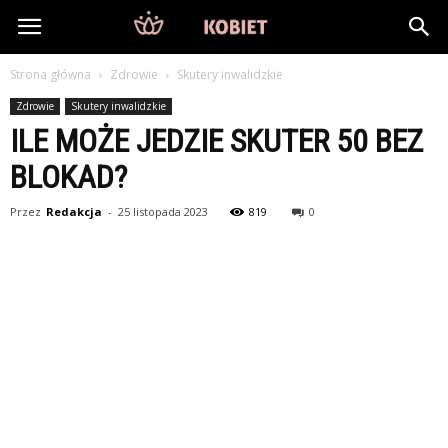
DlaKobiet24.pl
Strona główna
Zdrowie
Skutery inwalidzkie
Zdrowie
Skutery inwalidzkie
ILE MOŻE JEDZIE SKUTER 50 BEZ
BLOKAD?
Przez
Redakcja
-
25 listopada 2023
819
0