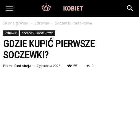
DlaKobiet24.pl
Strona główna
Zdrowie
Soczewki kontaktowe
Zdrowie
Soczewki kontaktowe
GDZIE KUPIĆ PIERWSZE
SOCZEWKI?
Przez
Redakcja
-
7 grudnia 2023
551
0