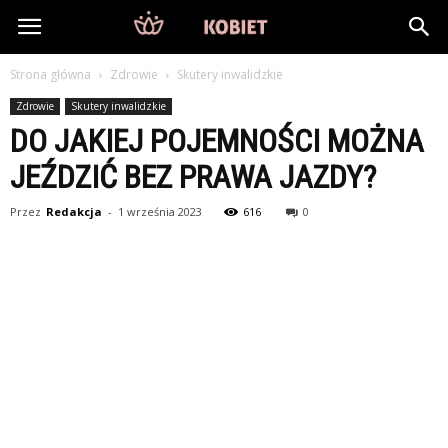
DlaKobiet24.pl
Strona główna
Zdrowie
Skutery inwalidzkie
Zdrowie
Skutery inwalidzkie
DO JAKIEJ POJEMNOŚCI MOŻNA
JEŹDZIĆ BEZ PRAWA JAZDY?
Przez
Redakcja
-
1 września 2023
616
0