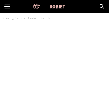
DlaKobiet24.pl
Strona główna
Uroda
Sole i kule