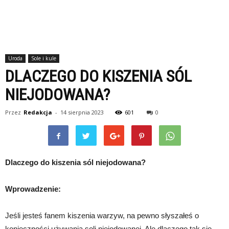
Uroda
Sole i kule
DLACZEGO DO KISZENIA SÓL
NIEJODOWANA?
Przez
Redakcja
-
14 sierpnia 2023
601
0
Dlaczego do kiszenia sól niejodowana?
Wprowadzenie:
Jeśli jesteś fanem kiszenia warzyw, na pewno słyszałeś o
konieczności używania soli niejodowanej. Ale dlaczego tak się