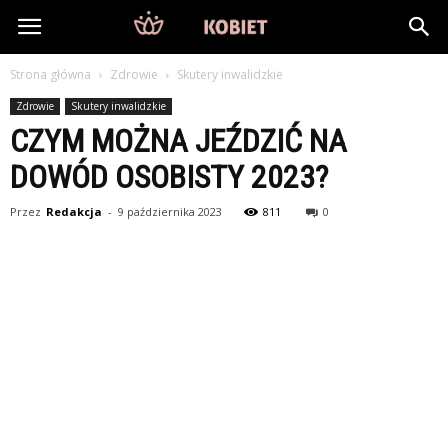
DlaKobiet24.pl
Strona główna
Zdrowie
Skutery inwalidzkie
Zdrowie
Skutery inwalidzkie
CZYM MOŻNA JEŹDZIĆ NA
DOWÓD OSOBISTY 2023?
Przez
Redakcja
-
9 października 2023
811
0