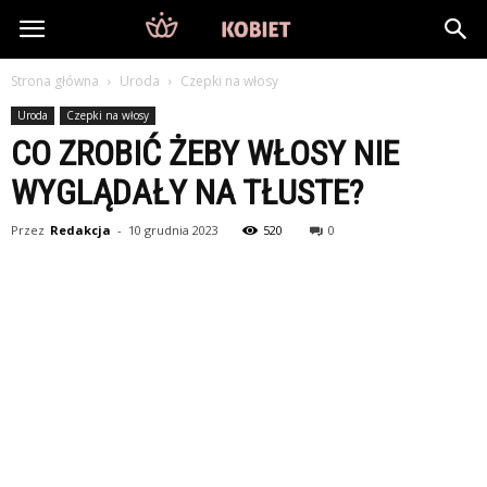
DlaKobiet24.pl
Strona główna
Uroda
Czepki na włosy
Uroda
Czepki na włosy
CO ZROBIĆ ŻEBY WŁOSY NIE
WYGLĄDAŁY NA TŁUSTE?
Przez
Redakcja
-
10 grudnia 2023
520
0