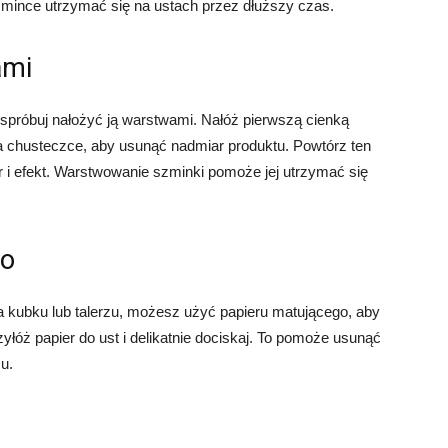
szmince utrzymać się na ustach przez dłuższy czas.
ami
spróbuj nałożyć ją warstwami. Nałóż pierwszą cienką
 na chusteczce, aby usunąć nadmiar produktu. Powtórz ten
r i efekt. Warstwowanie szminki pomoże jej utrzymać się
go
a kubku lub talerzu, możesz użyć papieru matującego, aby
zyłóż papier do ust i delikatnie dociskaj. To pomoże usunąć
u.