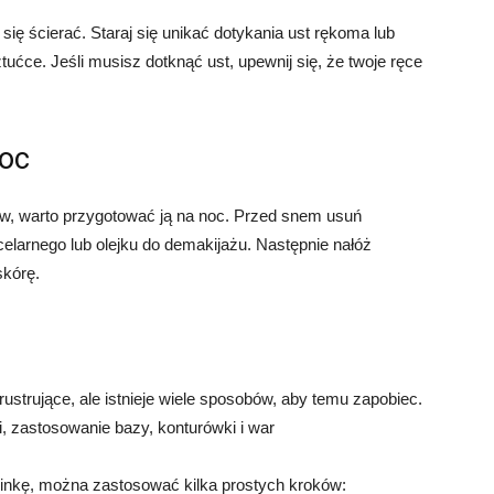
się ścierać. Staraj się unikać dotykania ust rękoma lub
tućce. Jeśli musisz dotknąć ust, upewnij się, że twoje ręce
noc
ów, warto przygotować ją na noc. Przed snem usuń
elarnego lub olejku do demakijażu. Następnie nałóż
skórę.
ustrujące, ale istnieje wiele sposobów, aby temu zapobiec.
, zastosowanie bazy, konturówki i war
inkę, można zastosować kilka prostych kroków: