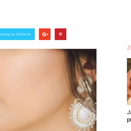
ierkaj) na Twitterze
Z
J
p