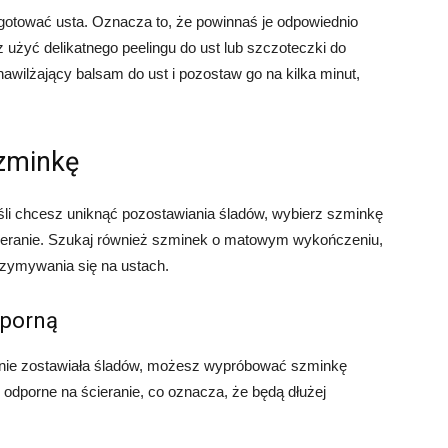
gotować usta. Oznacza to, że powinnaś je odpowiednio
użyć delikatnego peelingu do ust lub szczoteczki do
awilżający balsam do ust i pozostaw go na kilka minut,
szminkę
śli chcesz uniknąć pozostawiania śladów, wybierz szminkę
 ścieranie. Szukaj również szminek o matowym wykończeniu,
rzymywania się na ustach.
dporną
a nie zostawiała śladów, możesz wypróbować szminkę
i odporne na ścieranie, co oznacza, że będą dłużej