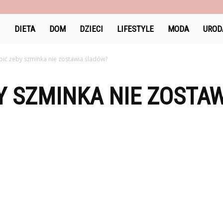
DlaKobiet24.pl
DIETA
DOM
DZIECI
LIFESTYLE
MODA
UROD
bić żeby szminka nie zostawia śladów?
Y SZMINKA NIE ZOSTA