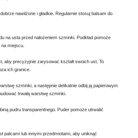
ą dobrze nawilżone i gładkie. Regularnie stosuj balsam do
adu na usta przed nałożeniem szminki. Podkład pomoże
 na miejscu.
t, aby precyzyjnie zarysować kształt swoich ust. To
za ich granice.
rstwę szminki, a następnie delikatnie odbij ją papierowym
zbudować trwałą warstwę szminki.
obiną pudru transparentnego. Puder pomoże utrwalić
 ust palcami lub innymi przedmiotami, aby uniknąć