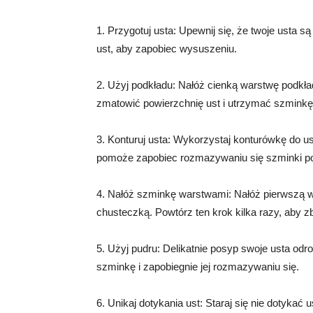
1. Przygotuj usta: Upewnij się, że twoje usta s
ust, aby zapobiec wysuszeniu.
2. Użyj podkładu: Nałóż cienką warstwę podkł
zmatowić powierzchnię ust i utrzymać szminkę
3. Konturuj usta: Wykorzystaj konturówkę do us
pomoże zapobiec rozmazywaniu się szminki po
4. Nałóż szminkę warstwami: Nałóż pierwszą wa
chusteczką. Powtórz ten krok kilka razy, aby 
5. Użyj pudru: Delikatnie posyp swoje usta odr
szminkę i zapobiegnie jej rozmazywaniu się.
6. Unikaj dotykania ust: Staraj się nie dotykać