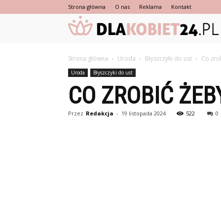
Strona główna
O nas
Reklama
Kontakt
Strona główna
Uroda
Błyszczyki do ust
Co zro
Uroda
Błyszczyki do ust
CO ZROBIĆ ŻEB
Przez
Redakcja
-
19 listopada 2024
522
0