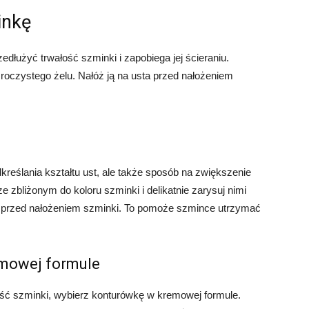
inkę
dłużyć trwałość szminki i zapobiega jej ścieraniu.
oczystego żelu. Nałóż ją na usta przed nałożeniem
dkreślania kształtu ust, ale także sposób na zwiększenie
e zbliżonym do koloru szminki i delikatnie zarysuj nimi
ką przed nałożeniem szminki. To pomoże szmince utrzymać
emowej formule
ość szminki, wybierz konturówkę w kremowej formule.