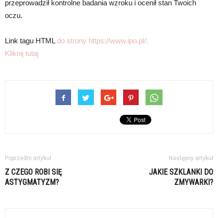
przeprowadził kontrolne badania wzroku i ocenił stan Twoich
oczu.
Link tagu HTML
do strony https://www.ipo.pl/:
Kliknij tutaj
Poprzedni artykuł
Następny artykuł
Z CZEGO ROBI SIĘ
JAKIE SZKLANKI DO
ASTYGMATYZM?
ZMYWARKI?