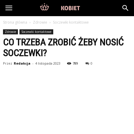
DlaKobiet24.pl
Strona główna
Zdrowie
Soczewki kontaktowe
Zdrowie
Soczewki kontaktowe
CO TRZEBA ZROBIĆ ŻEBY NOSIĆ
SOCZEWKI?
Przez
Redakcja
-
4 listopada 2023
789
0