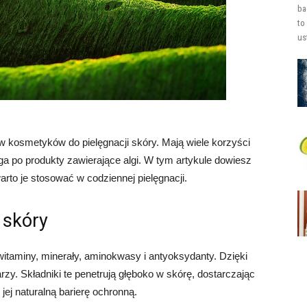
ba
to
us
ów kosmetyków do pielęgnacji skóry. Mają wiele korzyści
ęga po produkty zawierające algi. W tym artykule dowiesz
warto je stosować w codziennej pielęgnacji.
 skóry
 witaminy, minerały, aminokwasy i antyoksydanty. Dzięki
rzy. Składniki te penetrują głęboko w skórę, dostarczając
ej naturalną barierę ochronną.