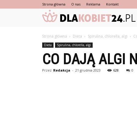
Strona główna
O nas
Reklama
Kontakt
Strona główna
Dieta
Spirulina, chlorella, algi
Co
Dieta
Spirulina, chlorella, algi
CO DAJĄ ALGI 
Przez
Redakcja
-
21 grudnia 2023
628
0