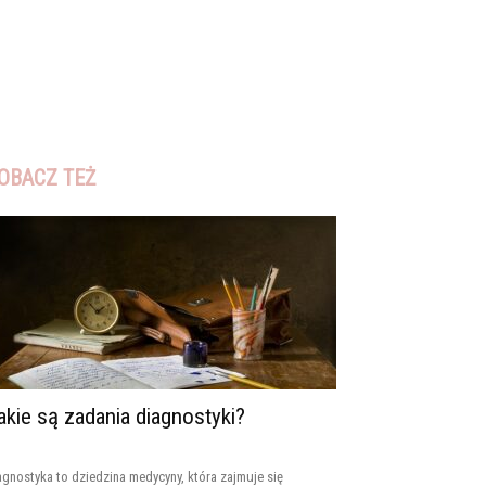
OBACZ TEŻ
akie są zadania diagnostyki?
agnostyka to dziedzina medycyny, która zajmuje się