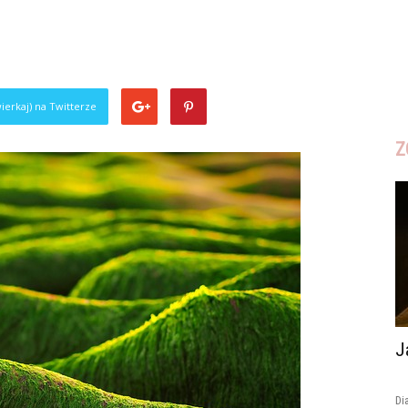
ierkaj) na Twitterze
Z
J
Di