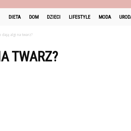
DlaKobiet24.pl
DIETA
DOM
DZIECI
LIFESTYLE
MODA
UROD
 dają algi na twarz?
NA TWARZ?