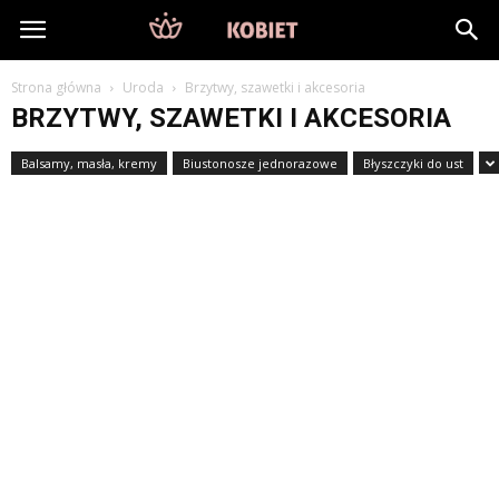
DlaKobiet24.pl
Strona główna
Uroda
Brzytwy, szawetki i akcesoria
BRZYTWY, SZAWETKI I AKCESORIA
Balsamy, masła, kremy
Biustonosze jednorazowe
Błyszczyki do ust